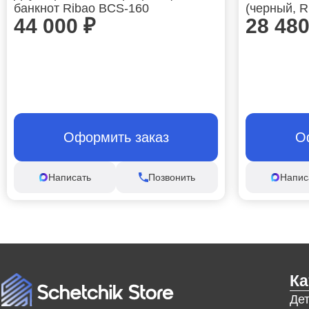
банкнот Ribao BCS-160
(черный, 
44 000
₽
28 48
Оформить заказ
О
Написать
Позвонить
Напис
Ка
Де