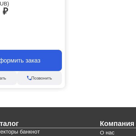
RUB)
0
₽
формить заказ
ать
Позвонить
талог
Компания
текторы банкнот
О нас