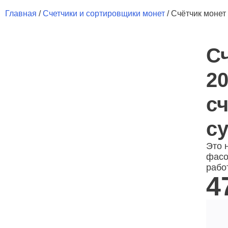
Главная
/
Счетчики и сортировщики монет
/ Счётчик монет
Сч
20
сч
с
Это 
фасо
рабо
4