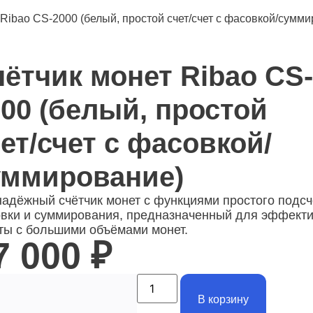
 Ribao CS-2000 (белый, простой счет/счет с фасовкой/сумм
ётчик монет Ribao CS-
00 (белый, простой
ет/счет с фасовкой/
уммирование)
надёжный счётчик монет с функциями простого подсч
вки и суммирования, предназначенный для эффект
ты с большими объёмами монет.
7 000
₽
В корзину