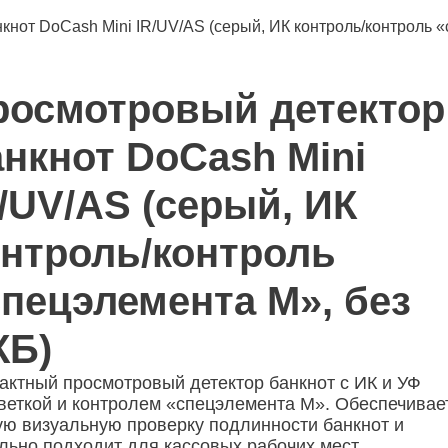
кнот DoCash Mini IR/UV/AS (серый, ИК контроль/контроль 
росмотровый детектор
анкнот DoCash Mini
/UV/AS (серый, ИК
онтроль/контроль
спецэлемента М», без
КБ)
актный просмотровый детектор банкнот с ИК и УФ
веткой и контролем «спецэлемента М». Обеспечивае
ую визуальную проверку подлинности банкнот и
льно подходит для кассовых рабочих мест.