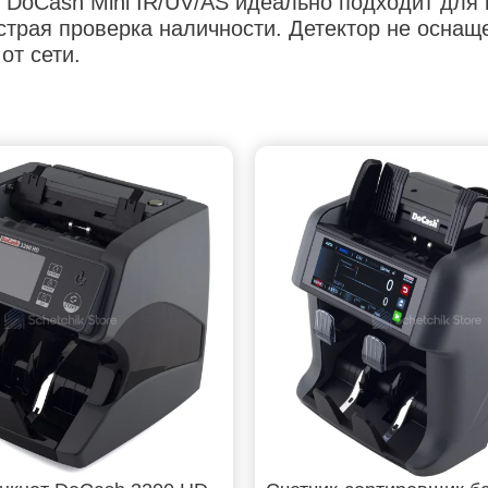
DoCash Mini IR/UV/AS идеально подходит для к
ыстрая проверка наличности. Детектор не оснащ
от сети.