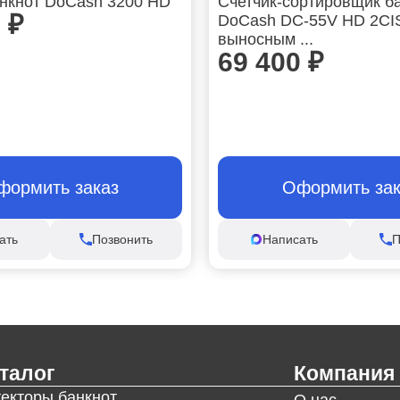
анкнот DoCash 3200 HD
Счетчик-сортировщик б
0
₽
DoCash DC-55V HD 2CI
выносным ...
69 400
₽
формить заказ
Оформить зак
ать
Позвонить
Написать
П
талог
Компания
текторы банкнот