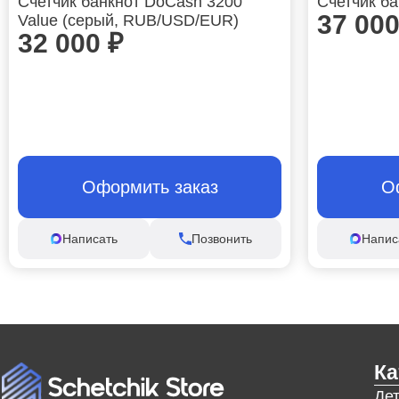
Счетчик банкнот DoCash 3200
Счетчик б
37 00
Value (серый, RUB/USD/EUR)
32 000
₽
Оформить заказ
О
Написать
Позвонить
Напис
Ка
Де