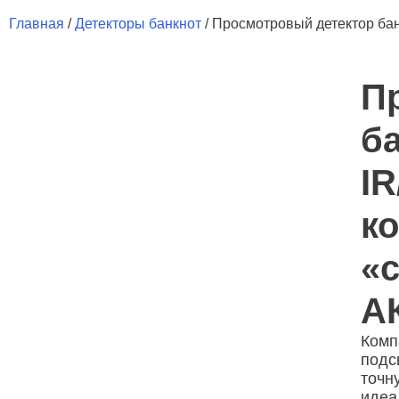
Главная
/
Детекторы банкнот
/ Просмотровый детектор бан
П
б
IR
к
«
А
Комп
подс
точн
идеа