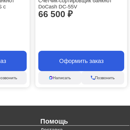
анкнот
Счетчик-сортировщик банкнот
S с
DoCash DC-55V
66 500
₽
аз
Оформить заказ
озвонить
Написать
Позвонить
Помощь