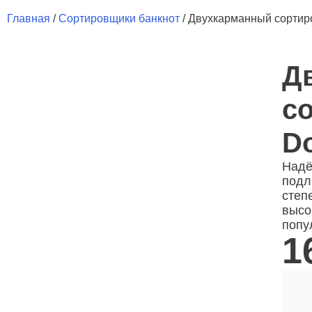
Главная
/
Сортировщики банкнот
/ Двухкарманный сортир
Д
с
D
Надё
подл
степ
высо
попу
1