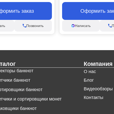
формить заказ
Оформить зак
ать
Позвонить
Написать
П
талог
Компания
текторы банкнот
О нас
тчики банкнот
Блог
Видеообзоры
ртировщики банкнот
Контакты
тчики и сортировщики монет
аковщики банкнот