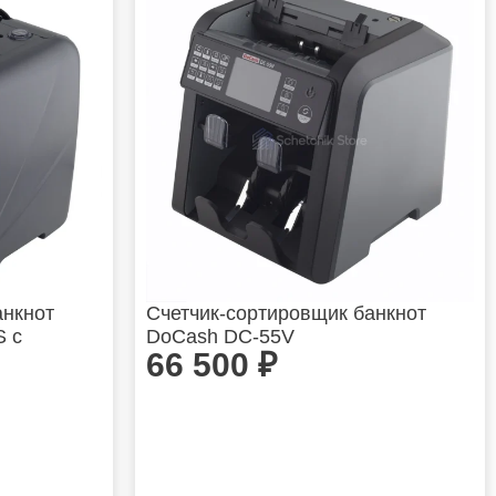
анкнот
Счетчик-сортировщик банкнот
S с
DoCash DC-55V
66 500
₽