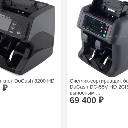
анкнот DoCash 3200 HD
Счетчик-сортировщик б
0
₽
DoCash DC-55V HD 2CI
выносным ...
69 400
₽