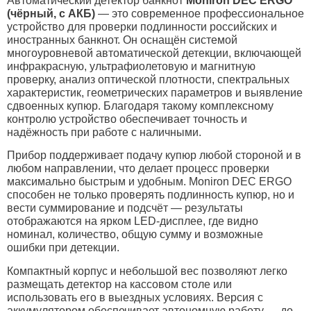
Автоматический детектор банкнот
Moniron DEC ERGO
(чёрный, с АКБ)
— это современное профессиональное
устройство для проверки подлинности российских и
иностранных банкнот. Он оснащён системой
многоуровневой автоматической детекции, включающей
инфракрасную, ультрафиолетовую и магнитную
проверку, анализ оптической плотности, спектральных
характеристик, геометрических параметров и выявление
сдвоенных купюр. Благодаря такому комплексному
контролю устройство обеспечивает точность и
надёжность при работе с наличными.
Прибор поддерживает подачу купюр любой стороной и в
любом направлении, что делает процесс проверки
максимально быстрым и удобным. Moniron DEC ERGO
способен не только проверять подлинность купюр, но и
вести суммирование и подсчёт — результаты
отображаются на ярком LED-дисплее, где видно
номинал, количество, общую сумму и возможные
ошибки при детекции.
Компактный корпус и небольшой вес позволяют легко
размещать детектор на кассовом столе или
использовать его в выездных условиях. Версия с
аккумулятором обеспечивает автономную работу — до